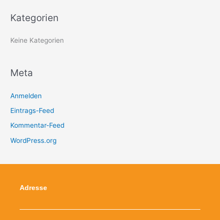
a
Kategorien
c
h
Keine Kategorien
:
Meta
Anmelden
Eintrags-Feed
Kommentar-Feed
WordPress.org
Adresse