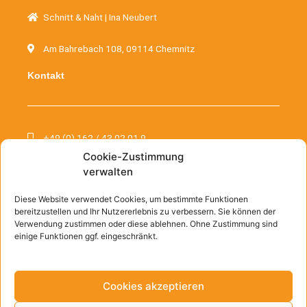
Schnitt & Naht | Ina Neubert
Am Bahrebach 108, 09114 Chemnitz
Kontakt
+49 (0) 162 / 43 02 01 9
Cookie-Zustimmung
kontakt@schnittundnaht.de
verwalten
Informationen
Diese Website verwendet Cookies, um bestimmte Funktionen
bereitzustellen und Ihr Nutzererlebnis zu verbessern. Sie können der
Verwendung zustimmen oder diese ablehnen. Ohne Zustimmung sind
einige Funktionen ggf. eingeschränkt.
Kontakt
AGB
Cookies akzeptieren