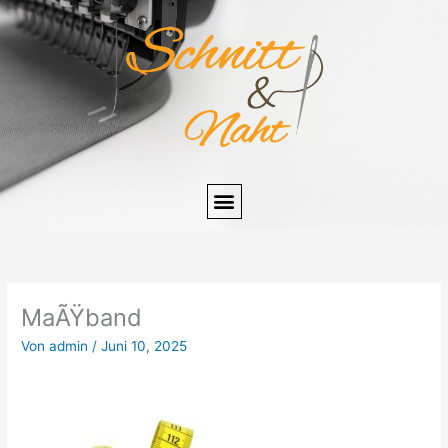
Zum
Inhalt
springen
MaÃŸband
Von
admin
/
Juni 10, 2025