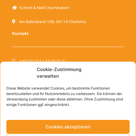
Schnitt & Naht | Ina Neubert
Am Bahrebach 108, 09114 Chemnitz
Kontakt
+49 (0) 162 / 43 02 01 9
Cookie-Zustimmung
kontakt@schnittundnaht.de
verwalten
Informationen
Diese Website verwendet Cookies, um bestimmte Funktionen
bereitzustellen und Ihr Nutzererlebnis zu verbessern. Sie können der
Verwendung zustimmen oder diese ablehnen. Ohne Zustimmung sind
einige Funktionen ggf. eingeschränkt.
Kontakt
AGB
Cookies akzeptieren