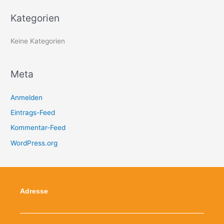
a
Kategorien
c
h
Keine Kategorien
:
Meta
Anmelden
Eintrags-Feed
Kommentar-Feed
WordPress.org
Adresse